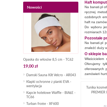
Haft kompu
Na banati.pl o
Nowości
ręcznej metod
ozdobnych emb
haft na zamówie
Do wyboru je
rozmiarach 12x
Pozostałe p
Na banati.pl 
znaleźć duży w
O sklepie ba
Właścicielem 
Opaska do włosów 8,5 cm - TC62
Oferujemy ty
19,00 zł
oferowanych p
zamówień hur
Damski Sauna Kilt Velcro - AR043
Klapki ochronne z pianki EVA -
wentylacja
Tunika kosme
PREMIER 
Kapcie hotelowe Waffle - BIAŁE -
TC66
Turban frotte - XF600