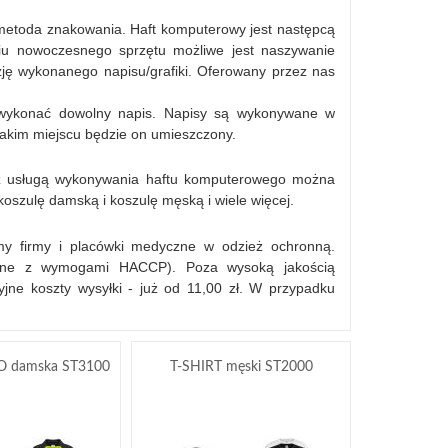
a metoda znakowania. Haft komputerowy jest następcą
iu nowoczesnego sprzętu możliwe jest naszywanie
ję wykonanego napisu/grafiki. Oferowany przez nas
 wykonać dowolny napis. Napisy są wykonywane w
 jakim miejscu będzie on umieszczony.
raz usługą wykonywania haftu komputerowego można
 koszulę damską i koszulę męską i wiele więcej.
jemy firmy i placówki medyczne w odzież ochronną.
zgodne z wymogami HACCP). Poza wysoką jakością
jne koszty wysyłki - już od 11,00 zł. W przypadku
LO damska ST3100
T-SHIRT męski ST2000