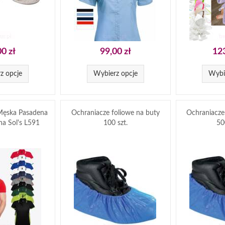
00 zł
99,00 zł
123
z opcje
Wybierz opcje
Wybi
 Męska Pasadena
Ochraniacze foliowe na buty
Ochraniacze
a Sol's L591
100 szt.
50