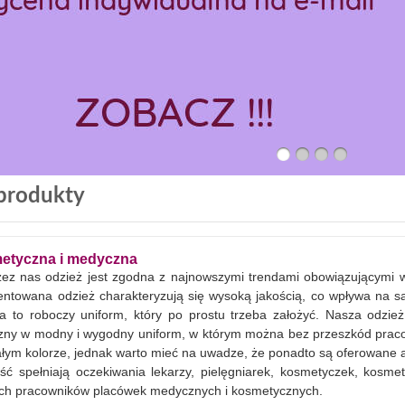
produkty
etyczna i medyczna
ez nas odzież jest zgodna z najnowszymi trendami obowiązującymi
zentowana odzież charakteryzują się wysoką jakością, co wpływa na 
ka to roboczy uniform, który po prostu trzeba założyć. Nasza odzie
zny w modny i wygodny uniform, w którym można bez przeszkód prac
łym kolorze, jednak warto mieć na uwadze, że ponadto są oferowane a
ść spełniają oczekiwania lekarzy, pielęgniarek, kosmetyczek, kosmet
ych pracowników placówek medycznych i kosmetycznych.